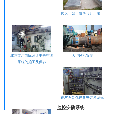
园区土建、道路设计、施工
北京文津国际酒店中央空调
大型风机安装
系统的施工及保养
电气自动化设备安装及调试
监控安防系统