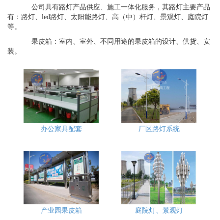
公司具有路灯产品供应、施工一体化服务，其路灯主要产品
有：路灯、led路灯、太阳能路灯、高（中）杆灯、景观灯、庭院灯
等。
果皮箱：室内、室外、不同用途的果皮箱的设计、供货、安
装。
办公家具配套
厂区路灯系统
产业园果皮箱
庭院灯、景观灯