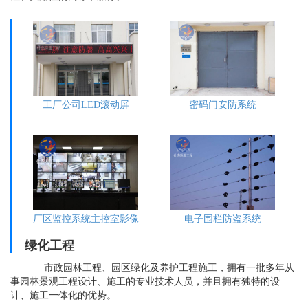
工厂公司LED滚动屏
密码门安防系统
厂区监控系统主控室影像
电子围栏防盗系统
绿化工程
市政园林工程、园区绿化及养护工程施工，拥有一批多年从
事园林景观工程设计、施工的专业技术人员，并且拥有独特的设
计、施工一体化的优势。