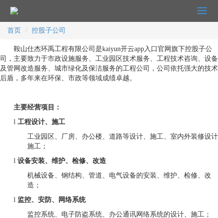
首页
控股子公司
首页
鞍山仕杰环禹工程有限公司是kaiyun开云app入口官网旗下控股子公
关于我们
司，主要致力于市政设施服务、工业园区技术服务、工程技术咨询、设备
及管网改造服务、城市绿化及保洁服务的工程公司，公司依托强大的技术
kaiyun开云app入口官网
后盾，多年来在环保、市政等领域成绩卓越。
kaiyun开云(中国)
主要经营项目：
工程案例
l
工程设计、施工
联系我们
工业园区、厂房、办公楼、道路等设计、施工、室内外装修设计
施工；
控股子公司
l
设备安装、维护、检修、改造
EN
机械设备、钢结构、管道、电气设备的安装、维护、检修、改
造；
l
监控、安防、网络系统
监控系统、电子防盗系统、办公通讯网络系统的设计、施工；