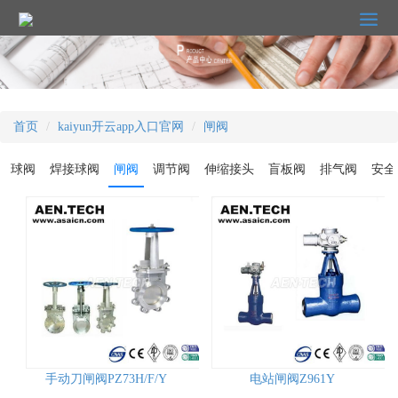
首页
关于我们
首页
kaiyun开云app入口官网
闸阀
kaiyun开云app入口官网
kaiyun开云(中国)
球阀
焊接球阀
闸阀
调节阀
伸缩接头
盲板阀
排气阀
安全
工程案例
联系我们
控股子公司
EN
手动刀闸阀PZ73H/F/Y
电站闸阀Z961Y